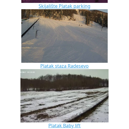
Skijalište Platak parking
Platak staza Radesevo
Platak Baby lift