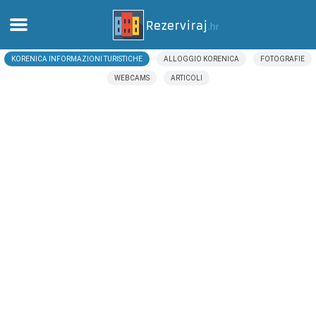
KORENICA INFORMAZIONI TURISTICHE
ALLOGGIO KORENICA
FOTOGRAFIE
Casa
WEBCAMS
ARTICOLI
Appartamenti
Informazioni turistiche
Spiagge
webcams
Incontra Croazia
musei