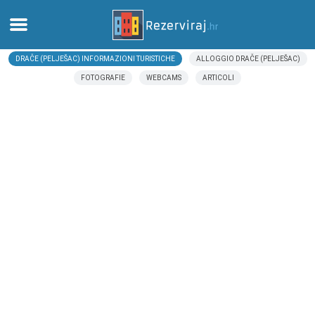
DRAČE (PELJEŠAC) INFORMAZIONI TURISTICHE
ALLOGGIO DRAČE (PELJEŠAC)
Casa
FOTOGRAFIE
WEBCAMS
ARTICOLI
Appartamenti
Informazioni turistiche
Spiagge
webcams
Incontra Croazia
musei