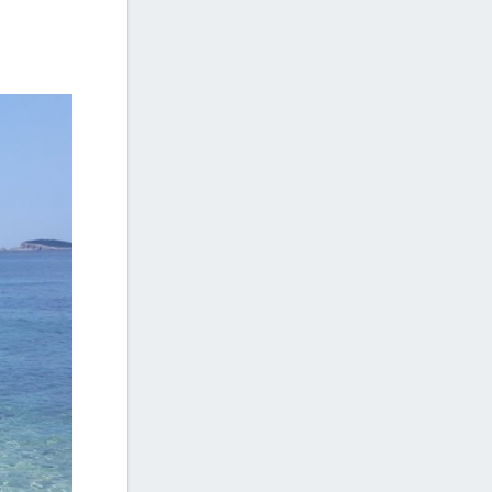
+4
Spiaggia Cavtat Croazia
Beach Kljucic Cavtat Croazia
+4