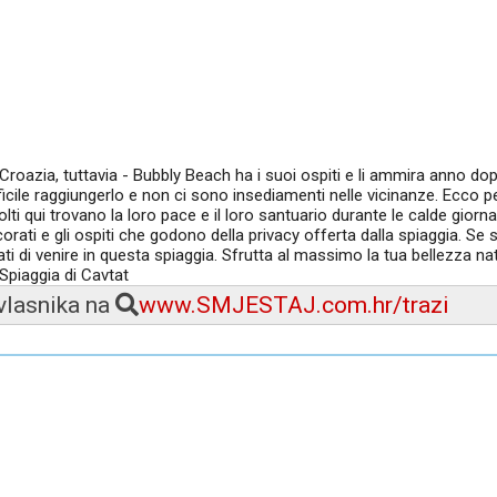
Croazia, tuttavia - Bubbly Beach ha i suoi ospiti e li ammira anno do
ficile raggiungerlo e non ci sono insediamenti nelle vicinanze. Ecco p
olti qui trovano la loro pace e il loro santuario durante le calde giorna
rati e gli ospiti che godono della privacy offerta dalla spiaggia. Se 
 di venire in questa spiaggia. Sfrutta al massimo la tua bellezza natu
Spiaggia di Cavtat
 vlasnika na
www.SMJESTAJ.com.hr/trazi