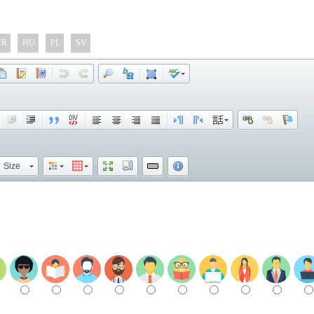
FR
HU
PL
SV
Size