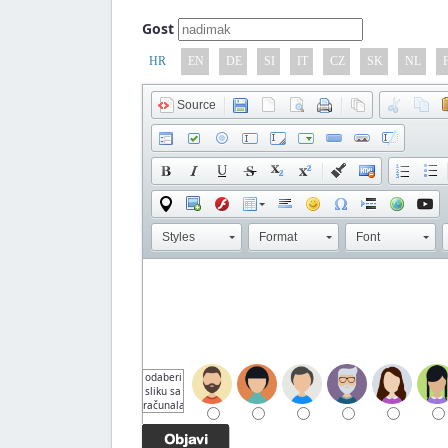
Gost
HR
EN
DE
SI
IT
CZ
SK
NL
Source
Styles
Format
Font
odaberi
sliku sa
računala