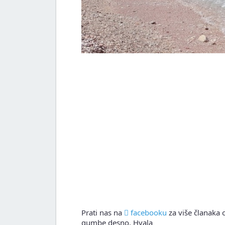
Prati nas na
facebooku
za više članaka o
gumbe desno. Hvala