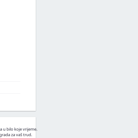
a u bilo koje vrijeme.
grada za vaš trud.