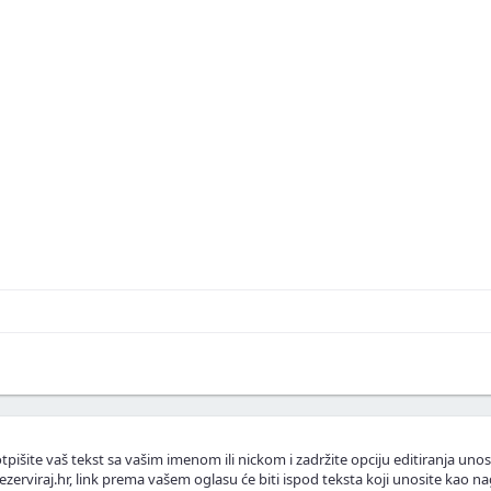
skustva ili fotografije.
.
lasnike apartmana.
tpišite vaš tekst sa vašim imenom ili nickom i zadržite opciju editiranja unos
ezerviraj.hr, link prema vašem oglasu će biti ispod teksta koji unosite kao na