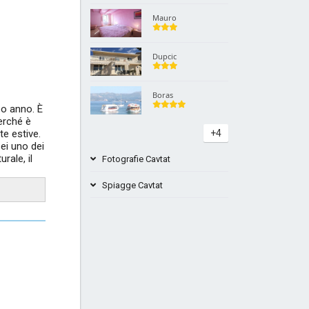
Mauro
Dupcic
Boras
po anno. È
erché è
te estive.
+4
sei uno dei
rale, il
Fotografie Cavtat
Spiagge Cavtat
FKK Beach Hotel Croatia Cavtat
Spumeggiante spiaggia Cavtat
Croazia