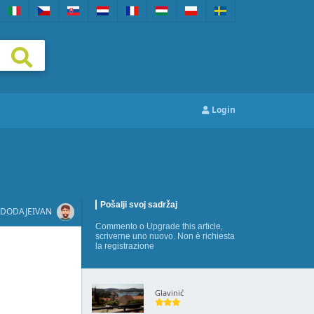
Login
Pošalji svoj sadržaj
DODAJE
IVAN
Commento
o
Upgrade this article
,
scriverne uno nuovo
. Non è richiesta
la registrazione
Glavinić