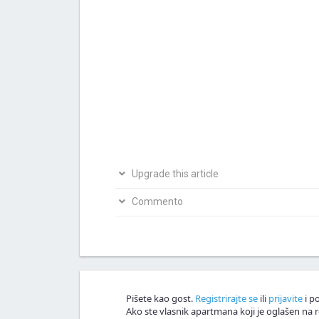
Upgrade this article
Bio si na ovom mjestu? Podijeli s nama svoja i
Commento
Napiši svoju verziju članka
Nagrađujemo v
Commento!
Pišete kao gost.
Registrirajte se
ili
prijavite
i po
Ako ste vlasnik apartmana koji je oglašen na r