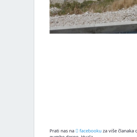
Prati nas na
facebooku
za više članaka o
gumbe desno. Hvala