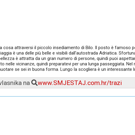
 cosa attraversi il piccolo insediamento di Bilo. Il posto è famoso p
iaggia è una delle più belle e visibili dall'autostrada Adriatica. Sfortu
bellezza è attratta da un gran numero di persone, quindi puoi aspettar
 auto nelle vicinanze, quindi preparatevi per una lunga passeggiata. Ne
i nuotare se sei in buona forma. Lungo la scogliera è un interessante
 vlasnika na
www.SMJESTAJ.com.hr/trazi