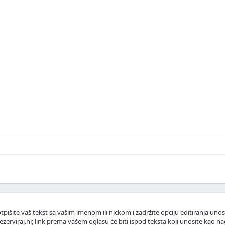
skustva ili fotografije.
.
lasnike apartmana.
tpišite vaš tekst sa vašim imenom ili nickom i zadržite opciju editiranja unos
ezerviraj.hr, link prema vašem oglasu će biti ispod teksta koji unosite kao na