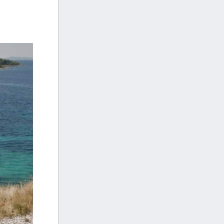
Isola di Smokvica FKK Sibenik
Primosten
+4