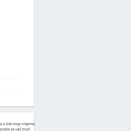
a u bilo koje vrijeme.
grada za vaš trud.