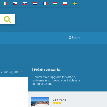
Login
Pošalji svoj sadržaj
EZERVIRAJ.HR
Commento
o
Upgrade this article
,
scriverne uno nuovo
. Non è richiesta
la registrazione
Villa Maria