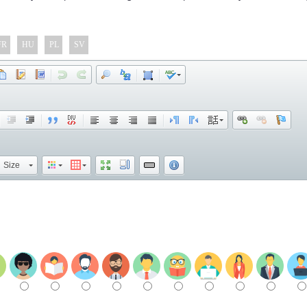
FR
HU
PL
SV
Size