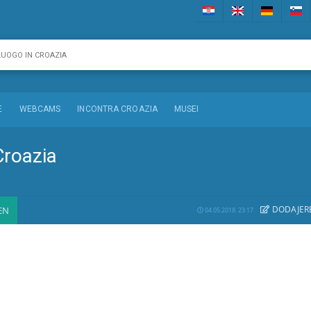
E
WEBCAMS
INCONTRA CROAZIA
MUSEI
Croazia
DODAJE
R
EN
04.05.2018. 23:17