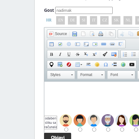
Gost
HR
EN
DE
SI
IT
CZ
SK
NL
Source
Styles
Format
Font
odaberi
sliku sa
računala