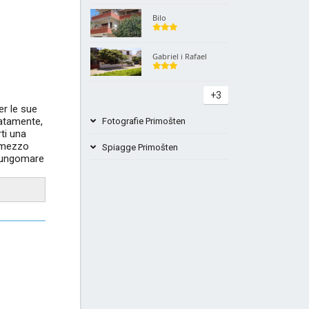
Bilo
Gabriel i Rafael
+3
er le sue
natamente,
Fotografie Primošten
ti una
l mezzo
Spiagge Primošten
 lungomare
Spiaggia Rtić Primosten Croazia
Dolac Primosten Croazia
+4
Spiaggia Bilo Primosten Croazia