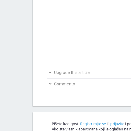
Upgrade this article
Bio si na ovom mjestu? Podijeli s nama svoja i
Commento
Napiši svoju verziju članka
Nagrađujemo v
Commento!
Pišete kao gost.
Registrirajte se
ili
prijavite
i po
Ako ste vlasnik apartmana koji je oglašen na r