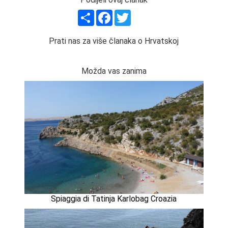
Share
Facebook
Twitter
Prati nas za više članaka o Hrvatskoj
Možda vas zanima
Spiaggia di Tatinja Karlobag Croazia