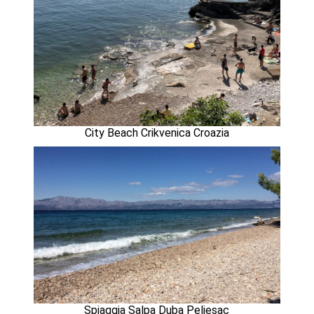
City Beach Crikvenica Croazia
Spiaggia Salpa Duba Peljesac