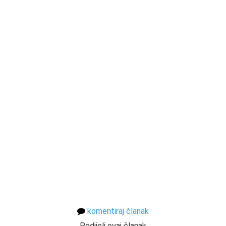
komentiraj članak
Podijeli ovaj članak