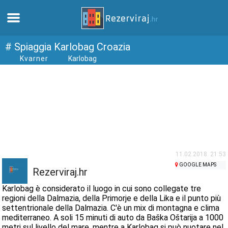
Casa
# Spiaggia Karlobag Croazia
Kvarner
Karlobag
Appartamenti
Informazioni turistiche
Spiagge
webcams
11.02.2018. 21:53
GOOGLE MAPS
Rezerviraj.hr
Incontra Croazia
Karlobag è considerato il luogo in cui sono collegate tre
regioni della Dalmazia, della Primorje e della Lika e il punto più
settentrionale della Dalmazia. C'è un mix di montagna e clima
musei
mediterraneo. A soli 15 minuti di auto da Baška Oštarija a 1000
metri sul livello del mare, mentre a Karlobag si può nuotare nel