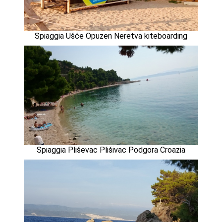
Spiaggia Ušće Opuzen Neretva kiteboarding
Spiaggia Pliševac Plišivac Podgora Croazia