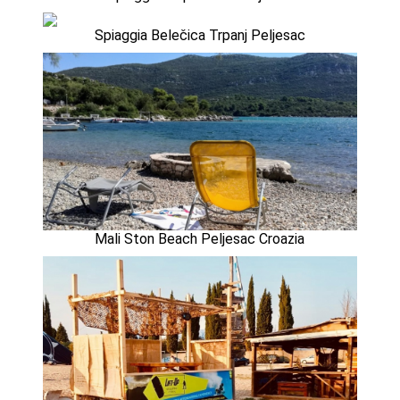
Spiaggia Belečica Trpanj Peljesac
Mali Ston Beach Peljesac Croazia