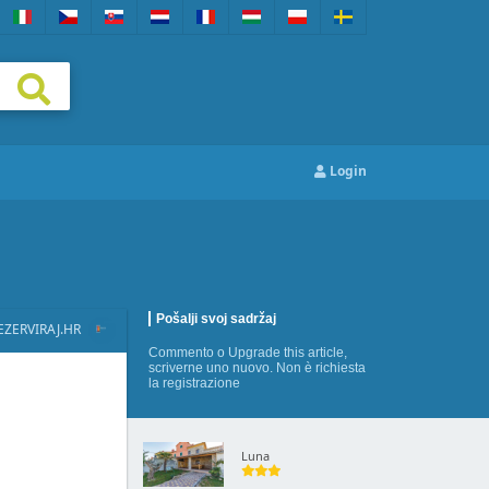
Login
Pošalji svoj sadržaj
EZERVIRAJ.HR
Commento
o
Upgrade this article
,
scriverne uno nuovo
. Non è richiesta
la registrazione
Luna