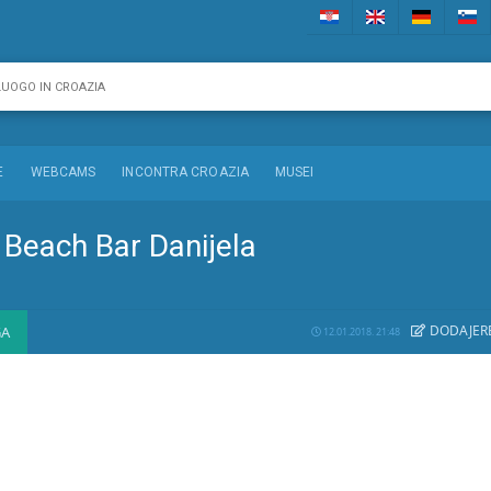
E
WEBCAMS
INCONTRA CROAZIA
MUSEI
 Beach Bar Danijela
DODAJE
R
GA
12.01.2018. 21:48