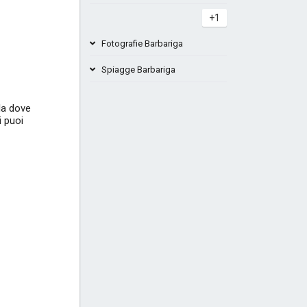
+1
Fotografie Barbariga
Spiagge Barbariga
lla dove
Spiaggia Marić Barbariga Beach Bar
i puoi
Danijela
Spiaggia Barbariga
+2
+4