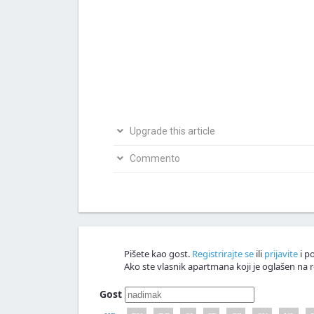
Upgrade this article
Bio si na ovom mjestu? Podijeli s nama svoja i
Commento
Napiši svoju verziju članka
Nagrađujemo v
Commento!
Pišete kao gost.
Registrirajte se
ili
prijavite
i po
Ako ste vlasnik apartmana koji je oglašen na r
Gost