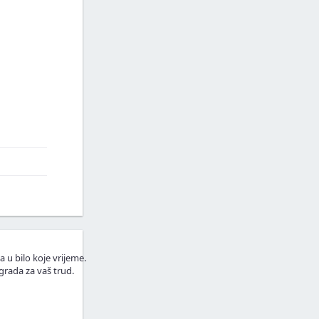
a u bilo koje vrijeme.
grada za vaš trud.