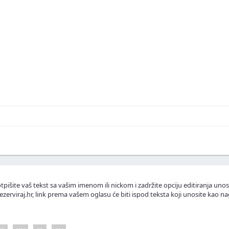
skustva ili fotografije.
.
lasnike apartmana.
tpišite vaš tekst sa vašim imenom ili nickom i zadržite opciju editiranja unos
ezerviraj.hr, link prema vašem oglasu će biti ispod teksta koji unosite kao na