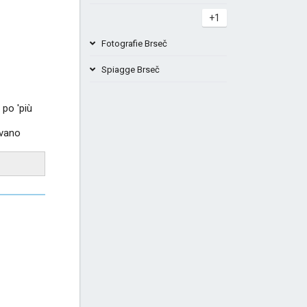
+1
Fotografie Brseč
Spiagge Brseč
 po 'più
Spiaggia Stupova Brseč - Zagora
ovano
Spiaggia Cove Klancac Brseč
+2
+4