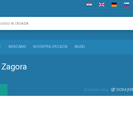
E
WEBCAMS
INCONTRA CROAZIA
MUSEI
- Zagora
DODAJE
R
16.09.2017. 09:02