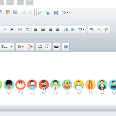
FR
HU
PL
SV
Size