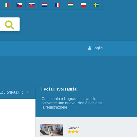
Login
Pošalji svoj sadržaj
EZERVIRAJ.HR
Commento
o
Upgrade this article
,
scriverne uno nuovo
. Non è richiesta
la registrazione
Galović