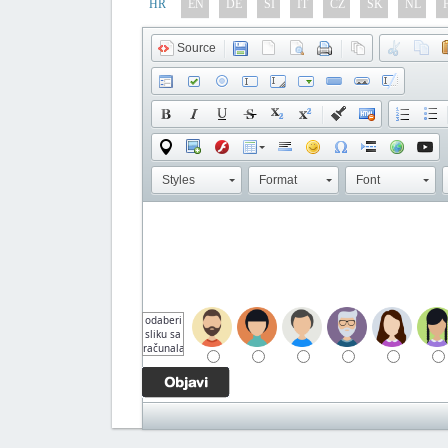
HR
EN
DE
SI
IT
CZ
SK
NL
Source
Styles
Format
Font
odaberi
sliku sa
računala