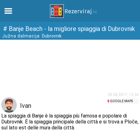
Casa
# Banje Beach - la migliore spiaggia di Dubrovnik
Južna dalmacija
Dubrovnik
Appartamenti
Informazioni turistiche
Spiagge
webcams
30.08.2017. 13:36
GOOGLE MAPS
Ivan
Incontra Croazia
La spiaggia di Banje è la spiaggia più famosa e popolare di
Dubrovnik. È la spiaggia principale della città e si trova a Ploče,
sul lato est delle mura della città.
musei