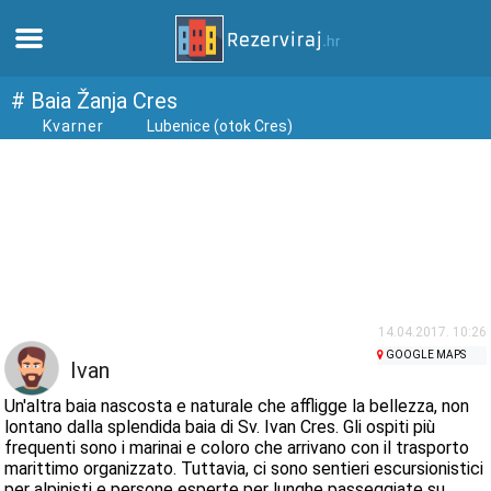
Casa
# Baia Žanja Cres
Kvarner
Lubenice (otok Cres)
Appartamenti
Informazioni turistiche
Spiagge
webcams
14.04.2017. 10:26
GOOGLE MAPS
Ivan
Incontra Croazia
Un'altra baia nascosta e naturale che affligge la bellezza, non
lontano dalla splendida baia di Sv. Ivan Cres. Gli ospiti più
frequenti sono i marinai e coloro che arrivano con il trasporto
musei
marittimo organizzato. Tuttavia, ci sono sentieri escursionistici
per alpinisti e persone esperte per lunghe passeggiate su