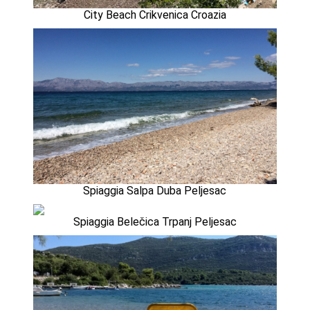
City Beach Crikvenica Croazia
Spiaggia Salpa Duba Peljesac
Spiaggia Belečica Trpanj Peljesac