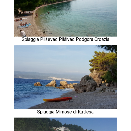
Spiaggia Pliševac Plišivac Podgora Croazia
Spiaggia Mimose di Kutleša