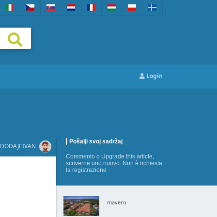
Login
Pošalji svoj sadržaj
DODAJE
IVAN
Commento
o
Upgrade this article
,
scriverne uno nuovo
. Non è richiesta
la registrazione
mavero