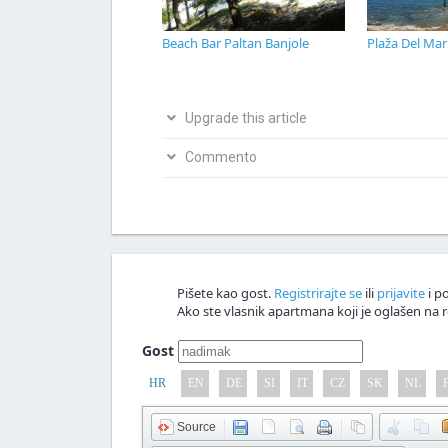
Beach Bar Paltan Banjole
Plaža Del Mar
Upgrade this article
Bio si na ovom mjestu? Podijeli s nama svoja i
Commento
Napiši svoju verziju članka
Nagrađujemo v
Commento!
Pišete kao gost.
Registrirajte se
ili
prijavite
i po
Ako ste vlasnik apartmana koji je oglašen na r
Gost
HR
EN
DE
SI
IT
CZ
SK
NL
Source