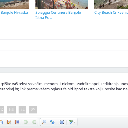
 Banjole Hrvaška
Spiaggia Centinera Banjole
City Beach Crikveni
Istria Pula
skustva ili fotografije.
.
lasnike apartmana.
tpišite vaš tekst sa vašim imenom ili nickom i zadržite opciju editiranja unos
ezerviraj.hr, link prema vašem oglasu će biti ispod teksta koji unosite kao na
FR
HU
PL
SV