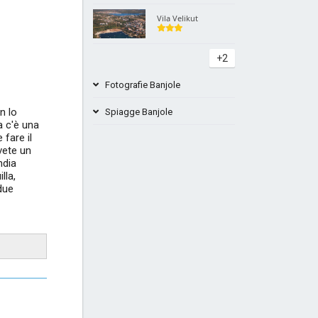
Vila Velikut
+2
Fotografie Banjole
n lo
Spiagge Banjole
a c'è una
 fare il
vete un
Beach Bar Paltan Banjole
ndia
lla,
due
Beach Camp India a Pula Banjole
+4
Plaža Del Mar Banjole Hrvaška
Spiaggia Centinera Banjole Istria Pula
+4