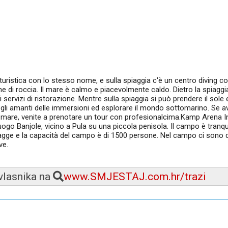
à turistica con lo stesso nome, e sulla spiaggia c'è un centro diving co
e di roccia. Il mare è calmo e piacevolmente caldo. Dietro la spiaggi
rvizi di ristorazione. Mentre sulla spiaggia si può prendere il sole e
 gli amanti delle immersioni ed esplorare il mondo sottomarino. Se a
el mare, venite a prenotare un tour con profesionalcima.Kamp Arena I
ogo Banjole, vicino a Pula su una piccola penisola. Il campo è tranqui
piagge e la capacità del campo è di 1500 persone. Nel campo ci sono 
ve.
 vlasnika na
www.SMJESTAJ.com.hr/trazi