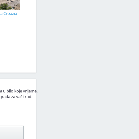
ca Croazia
a u bilo koje vrijeme.
grada za vaš trud.