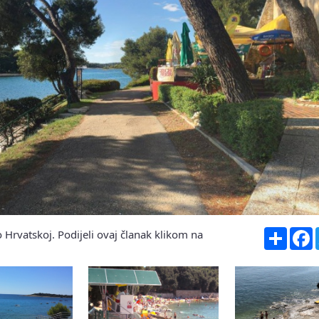
Share
F
 Hrvatskoj. Podijeli ovaj članak klikom na