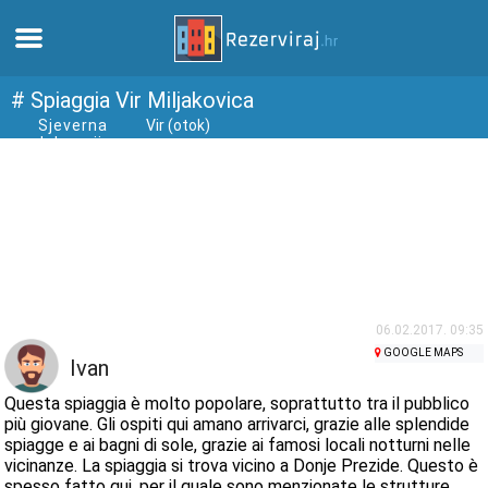
Casa
# Spiaggia Vir Miljakovica
Sjeverna
Vir (otok)
dalmacija
Appartamenti
Informazioni turistiche
Spiagge
webcams
06.02.2017. 09:35
GOOGLE MAPS
Ivan
Incontra Croazia
Questa spiaggia è molto popolare, soprattutto tra il pubblico
più giovane. Gli ospiti qui amano arrivarci, grazie alle splendide
spiagge e ai bagni di sole, grazie ai famosi locali notturni nelle
musei
vicinanze. La spiaggia si trova vicino a Donje Prezide. Questo è
spesso fatto qui, per il quale sono menzionate le strutture