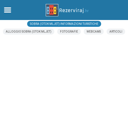
SOBRA (OTOK MLJET) INFORMAZIONI TURISTICHE
Casa
ALLOGGIO SOBRA (OTOK MLJET)
FOTOGRAFIE
WEBCAMS
ARTICOLI
Appartamenti
Informazioni turistiche
Spiagge
webcams
Incontra Croazia
musei