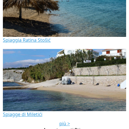
Spiaggia Ratina Stošić
Spiagge di Miletići
più >