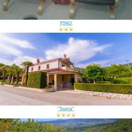
PINO
''Ivana''