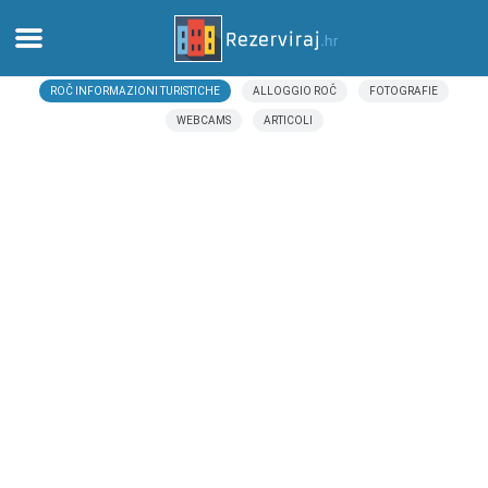
ROČ INFORMAZIONI TURISTICHE
ALLOGGIO ROČ
FOTOGRAFIE
Casa
WEBCAMS
ARTICOLI
Appartamenti
Informazioni turistiche
Spiagge
webcams
Incontra Croazia
musei