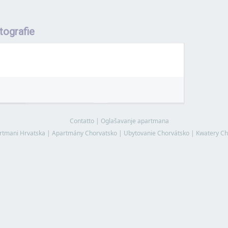
tografie
Contatto
|
Oglašavanje apartmana
rtmani Hrvatska
|
Apartmány Chorvatsko
|
Ubytovanie Chorvátsko
|
Kwatery Ch