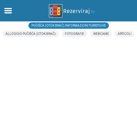
PUČIŠĆA (OTOK BRAČ) INFORMAZIONI TURISTICHE
Casa
ALLOGGIO PUČIŠĆA (OTOK BRAČ)
FOTOGRAFIE
WEBCAMS
ARTICOLI
Appartamenti
Informazioni turistiche
Spiagge
webcams
Incontra Croazia
musei