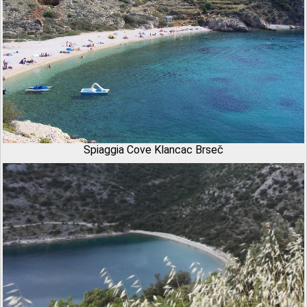
Spiaggia Cove Klancac Brseč