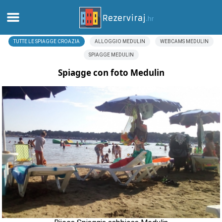
TUTTE LE SPIAGGE CROAZIA
ALLOGGIO MEDULIN
WEBCAMS MEDULIN
Casa
SPIAGGE MEDULIN
Appartamenti
Spiagge con foto Medulin
Informazioni turistiche
Spiagge
webcams
Incontra Croazia
musei