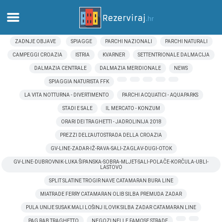
ZADNJE OBJAVE
SPIAGGE
PARCHI NAZIONALI
PARCHI NATURALI
Casa
CAMPEGGI CROAZIA
ISTRIA
KVARNER
SETTENTRIONALE DALMACIJA
DALMAZIA CENTRALE
DALMAZIA MERIDIONALE
NEWS
Appartamenti
SPIAGGIA NATURISTA FFK
LA VITA NOTTURNA - DIVERTIMENTO
PARCHI ACQUATICI - AQUAPARKS
Informazioni turistiche
STADI E SALE
IL MERCATO - KONZUM
ORARI DEI TRAGHETTI - JADROLINIJA 2018
Spiagge
PREZZI DELL'AUTOSTRADA DELLA CROAZIA
GV-LINE-ZADAR-IŽ-RAVA-SALI-ZAGLAV-DUGI-OTOK
webcams
GV-LINE-DUBROVNIK-LUKA ŠIPANSKA-SOBRA-MLJET-SALI-POLAČE-KORČULA-UBLI-
LASTOVO
Incontra Croazia
SPLIT SLATINE TROGIR NAVE CATAMARAN BURA LINE
MIATRADE FERRY CATAMARAN OLIB SILBA PREMUDA ZADAR
musei
PULA UNIJE SUSAK MALI LOŠINJ ILOVIK SILBA ZADAR CATAMARAN LINE
PAG RAB TRAGHETTO
NEGOZI NELLE FAMOSE STRADE