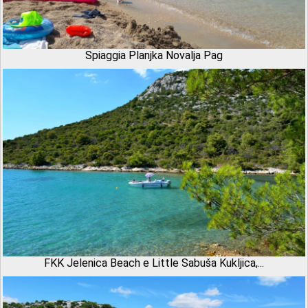
Spiaggia Planjka Novalja Pag
FKK Jelenica Beach e Little Sabuša Kukljica,...