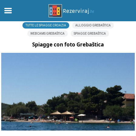
TUTTE LE SPIAGGE CROAZIA
ALLOGGIO GREBAŠTICA
Casa
WEBCAMS GREBAŠTICA
SPIAGGE GREBAŠTICA
Appartamenti
Spiagge con foto Grebaštica
Informazioni turistiche
Spiagge
webcams
Incontra Croazia
musei