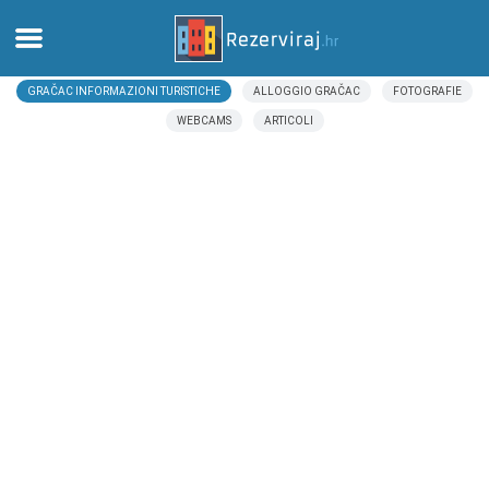
GRAČAC INFORMAZIONI TURISTICHE
ALLOGGIO GRAČAC
FOTOGRAFIE
Casa
WEBCAMS
ARTICOLI
Appartamenti
Informazioni turistiche
Spiagge
webcams
Incontra Croazia
musei