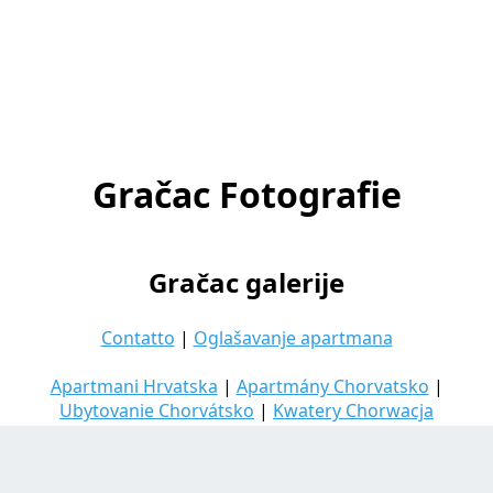
Gračac Fotografie
Gračac galerije
Contatto
|
Oglašavanje apartmana
Apartmani Hrvatska
|
Apartmány Chorvatsko
|
Ubytovanie Chorvátsko
|
Kwatery Chorwacja