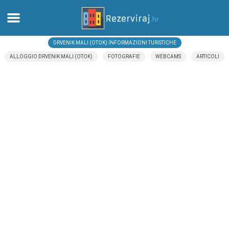
DRVENIK MALI (OTOK) INFORMAZIONI TURISTICHE
Casa
ALLOGGIO DRVENIK MALI (OTOK)
FOTOGRAFIE
WEBCAMS
ARTICOLI
Appartamenti
Informazioni turistiche
Spiagge
webcams
Incontra Croazia
musei