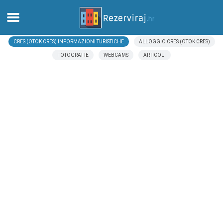
CRES (OTOK CRES) INFORMAZIONI TURISTICHE
ALLOGGIO CRES (OTOK CRES)
Casa
FOTOGRAFIE
WEBCAMS
ARTICOLI
Appartamenti
Informazioni turistiche
Spiagge
webcams
Incontra Croazia
musei