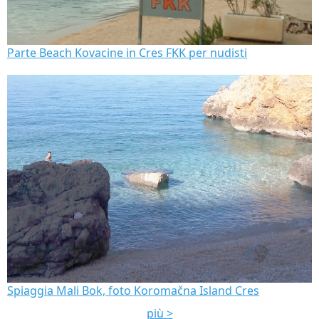
Parte Beach Kovacine in Cres FKK per nudisti
Spiaggia Mali Bok, foto Koromačna Island Cres
più >