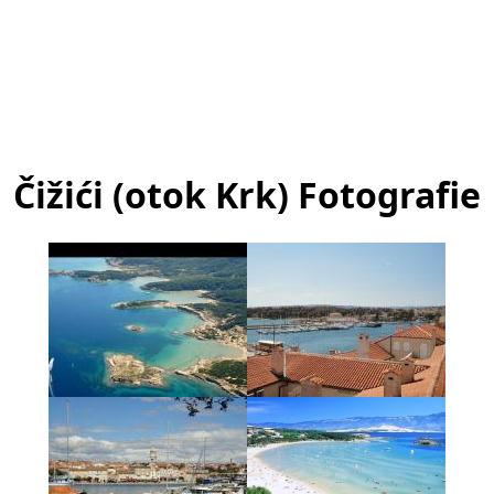
Čižići (otok Krk) Fotografie