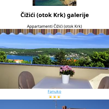
Čižići (otok Krk) galerije
Appartamenti Čižići (otok Krk)
Fanuko