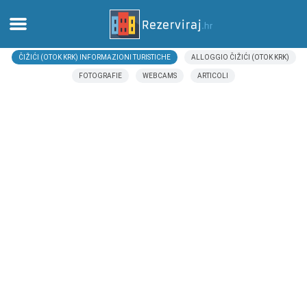
ČIŽIĆI (OTOK KRK) INFORMAZIONI TURISTICHE
ALLOGGIO ČIŽIĆI (OTOK KRK)
Casa
FOTOGRAFIE
WEBCAMS
ARTICOLI
Appartamenti
Informazioni turistiche
Spiagge
webcams
Incontra Croazia
musei