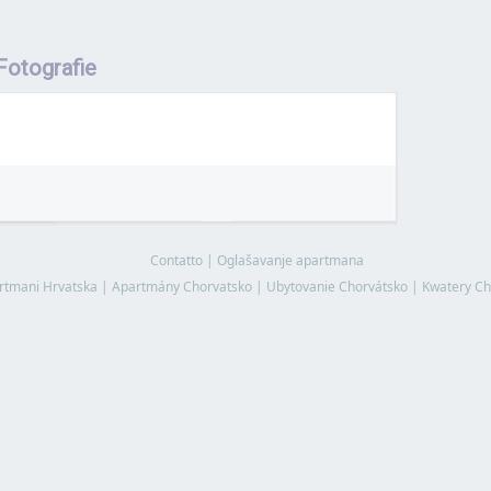
Fotografie
Contatto
|
Oglašavanje apartmana
rtmani Hrvatska
|
Apartmány Chorvatsko
|
Ubytovanie Chorvátsko
|
Kwatery Ch