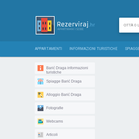
APPARTAMENTI
INFORMAZIONI TURISTICHE
SPIAGG
Barić Draga informazioni
turistiche
Spiagge Barić Draga
Alloggio Barić Draga
Fotografie
Webcams
Articoli