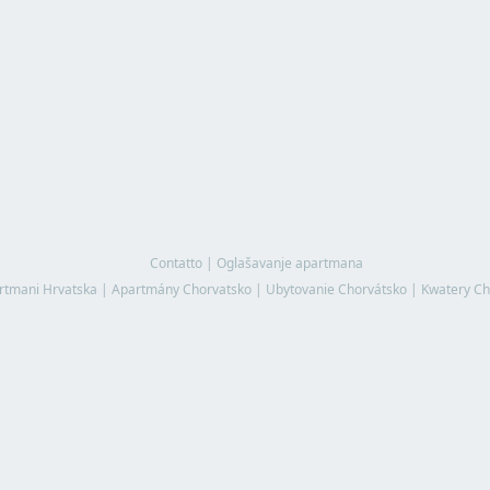
Contatto
|
Oglašavanje apartmana
rtmani Hrvatska
|
Apartmány Chorvatsko
|
Ubytovanie Chorvátsko
|
Kwatery Ch