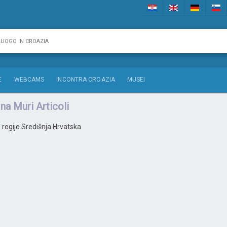
E
WEBCAMS
INCONTRA CROAZIA
MUSEI
na Muri Articoli
iz regije Središnja Hrvatska