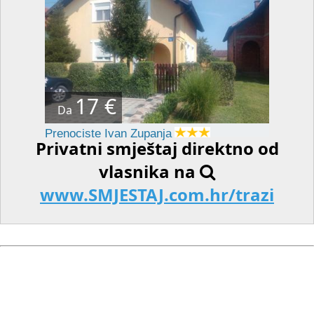
17 €
Da
Prenociste Ivan Zupanja
Privatni smještaj direktno od
vlasnika na
www.SMJESTAJ.com.hr/trazi