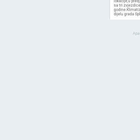
lokacije,u pred
sa tri zvjezdic
godine.Klimatiz
dijelu grada Spl
Apa