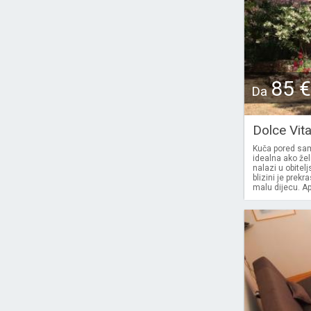
85 €
Da
Dolce Vit
Kuča pored sa
idealna ako žel
nalazi u obitelj
blizini je prek
malu dijecu. A