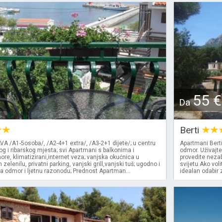
55 €
Da
Berti
A /A1-5osoba/, /A2-4+1 extra/, /A3-2+1 dijete/; u centru
Apartmani Berti
og i ribarskog mjesta; svi Apartmani s balkonima i
odmor. Uživajt
e, klimatizirani,internet veza; vanjska okućnica u
provedite neza
elenilu, privatni parking, vanjski grill,vanjski tuš; ugodno i
svijetu.Ako voli
a odmor i ljetnu razonodu; Prednost Apartman...
idealan odabir