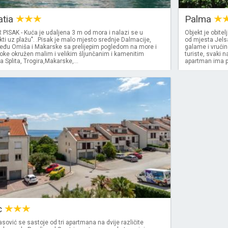
atia
Palma
ISAK - Kuća je udaljena 3 m od mora i nalazi se u
Objekt je obite
ekti uz plažu". .Pisak je malo mjesto srednje Dalmacije,
od mjesta Jelsa
đu Omiša i Makarske sa prelijepim pogledom na more i
galame i vrući
oke okružen malim i velikim šljunčanim i kamenitim
turiste, svaki 
a Splita, Trogira,Makarske,...
apartman ima po
c
ović se sastoje od tri apartmana na dvije različite