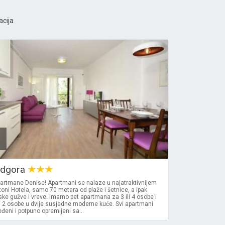
acija
odgora
partmane Denise! Apartmani se nalaze u najatraktivnijem
 zoni Hotela, samo 70 metara od plaže i šetnice, a ipak
ke gužve i vreve. Imamo pet apartmana za 3 ili 4 osobe i
a 2 osobe u dvije susjedne moderne kuće. Svi apartmani
eni i potpuno opremljeni sa...