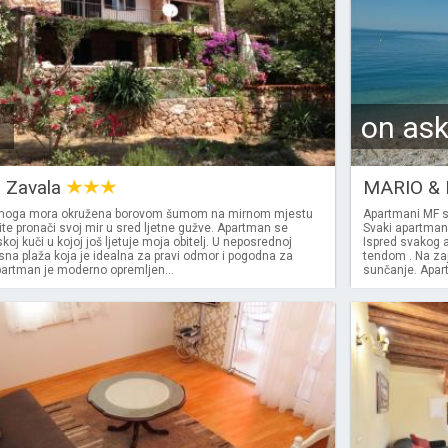
on as
a Zavala
MARIO & 
moga mora okružena borovom šumom na mirnom mjestu
Apartmani MF s
ite pronači svoj mir u sred ljetne gužve. Apartman se
Svaki apartman
skoj kuči u kojoj još ljetuje moja obitelj. U neposrednoj
Ispred svakog a
rasna plaža koja je idealna za pravi odmor i pogodna za
tendom . Na zaj
partman je moderno opremljen...
sunčanje. Apart