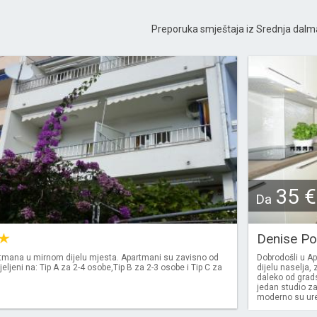
Preporuka smještaja iz Srednja dalm
35 €
Da
Denise P
tmana u mirnom dijelu mjesta. Apartmani su zavisno od
Dobrodošli u A
jeljeni na: Tip A za 2-4 osobe,Tip B za 2-3 osobe i Tip C za
dijelu naselja,
daleko od grads
jedan studio z
moderno su uređ