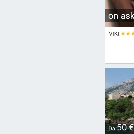
on as
VIKI
50 €
Da