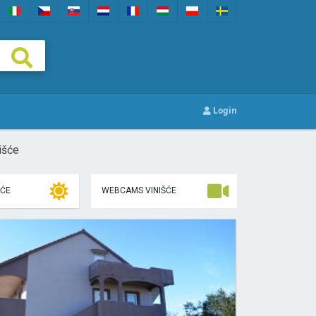
Login
išće
ŠĆE
WEBCAMS VINIŠĆE