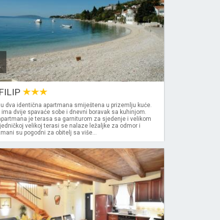
k
FILIP
u dva identična apartmana smiještena u prizemlju kuće.
 ima dvije spavaće sobe i dnevni boravak sa kuhinjom.
partmana je terasa sa garniturom za sjedenje i velikom
edničkoj velikoj terasi se nalaze ležaljke za odmor i
mani su pogodni za obitelj sa više...