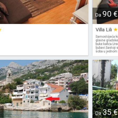
k
90 €
Da
Villa Lili
Samostojeća ku
glavne gradske
buke kafića.Ure
ljubavi.Sastoji 
soba u jednom te
35 €
Da