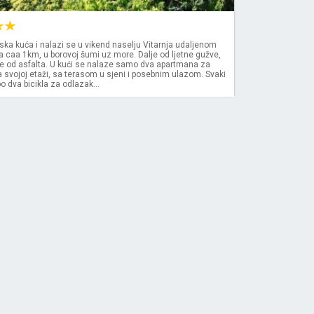
ljska kuća i nalazi se u vikend naselju Vitarnja udaljenom
 caa 1km, u borovoj šumi uz more. Dalje od ljetne gužve,
ne od asfalta. U kući se nalaze samo dva apartmana za
na svojoj etaži, sa terasom u sjeni i posebnim ulazom. Svaki
 dva bicikla za odlazak...