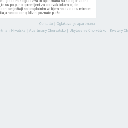
jelu grada Pazdigrad.Sva tri apartmana su kategorizirana
e,te su potpuno opremljeni za boravak tokom cijele
irani smještaji sa besplatnim wi-fijem nalaze se u mirnom
ita,u neposrednoj blizini poznate plaže...
Contatto
|
Oglašavanje apartmana
rtmani Hrvatska
|
Apartmány Chorvatsko
|
Ubytovanie Chorvátsko
|
Kwatery Ch