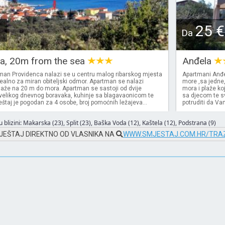
25 €
Da
a, 20m from the sea
Anđela
man Providenca nalazi se u centru malog ribarskog mjesta
Apartmani Anđe
idealno za miran obiteljski odmor. Apartman se nalazi
more ,sa jedne,
aže na 20 m do mora. Apartman se sastoji od dvije
mora i plaže koj
velikog dnevnog boravaka, kuhinje sa blagavaonicom te
sa djecom te s
štaj je pogodan za 4 osobe, broj pomoćnih ležajeva...
potruditi da Va
 blizini:
Makarska (23)
,
Split (23)
,
Baška Voda (12)
,
Kaštela (12)
,
Podstrana (9)
JEŠTAJ DIREKTNO OD VLASNIKA NA
WWW.SMJESTAJ.COM.HR/TRAZ