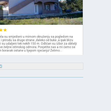
la su smješteni u mirnom okruženju sa pogledom na
 i prirodu sa druge strane ,daleko od buke ,a ipak blizu
i su udaljeni tek nekih 150 m. Odličan su izbor za obitelji
ve željne istinskog odmora. Posjetite nas a mi ćemo se
m boravak ostane u lijepom sjećanju! Želimo...
I