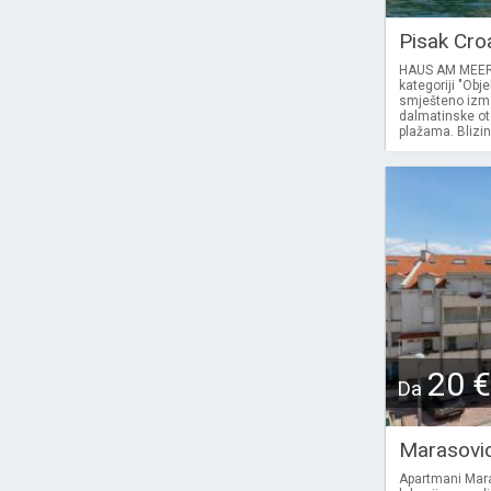
Pisak Cro
HAUS AM MEER P
kategoriji "Obj
smješteno izme
dalmatinske ot
plažama. Blizin
20 €
Da
Marasovi
Apartmani Maras