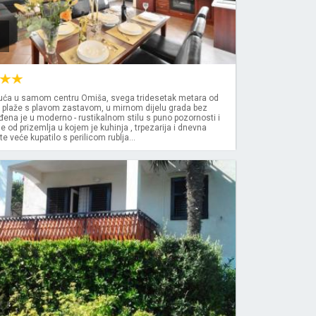
ća u samom centru Omiša, svega tridesetak metara od
 plaže s plavom zastavom, u mirnom dijelu grada bez
đena je u moderno - rustikalnom stilu s puno pozornosti i
se od prizemlja u kojem je kuhinja , trpezarija i dnevna
 veće kupatilo s perilicom rublja...