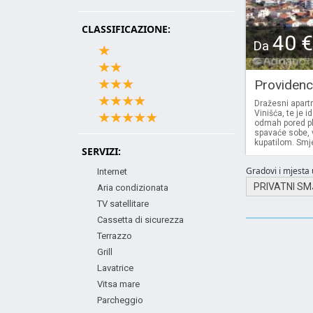
CLASSIFICAZIONE:
40 €
Da
Providenc
Dražesni apart
Vinišća, te je 
odmah pored pl
spavaće sobe, 
kupatilom. Smje
SERVIZI:
Gradovi i mjesta u
Internet
PRIVATNI SM
Aria condizionata
TV satellitare
Cassetta di sicurezza
Terrazzo
Grill
Lavatrice
Vitsa mare
Parcheggio