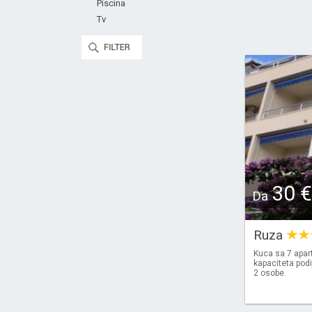
Piscina
Tv
30 €
Da
Ruza
Kuca sa 7 apar
kapaciteta podi
2 osobe.