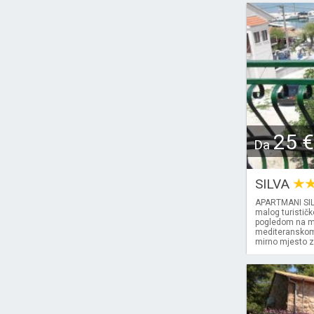
25 €
Da
SILVA
APARTMANI SILV
malog turističk
pogledom na mor
mediteranskom z
mirno mjesto z