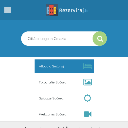
Casa
Appartamenti
Informazioni turistiche
Alloggio Sućuraj
Spiagge
Fotografie Sućuraj
webcams
Spiagge Sućuraj
Incontra Croazia
Webcams Sućuraj
musei