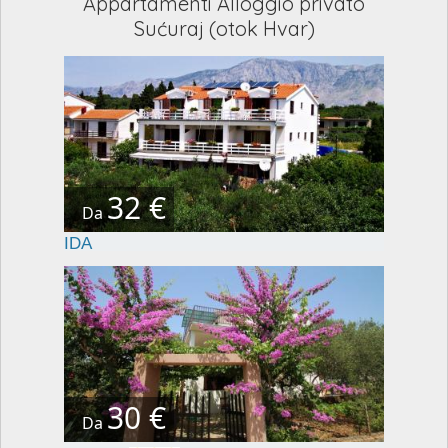
Appartamenti Alloggio privato
Sućuraj (otok Hvar)
32 €
Da
IDA
30 €
Da