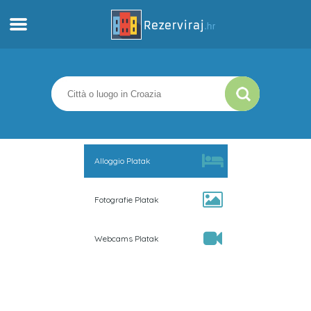
Casa
Appartamenti
Informazioni turistiche
Alloggio Platak
Spiagge
Fotografie Platak
webcams
Webcams Platak
Incontra Croazia
musei