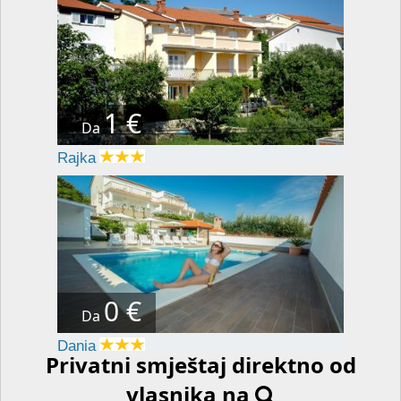
1 €
Da
Rajka
0 €
Da
Dania
Privatni smještaj direktno od
vlasnika na