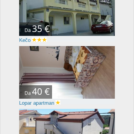
35 €
Da
Kečo
40 €
Da
Lopar apartman