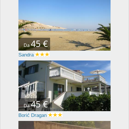
45 €
Da
Sandra
45 €
Da
Borić Dragan