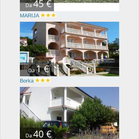
45 €
Da
MARIJA
1 €
Da
Borka
40 €
Da