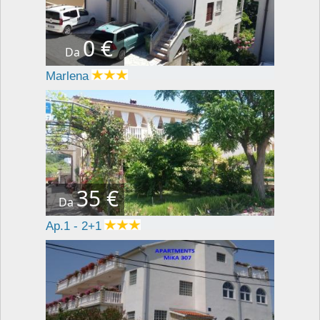
0 €
Da
Marlena
35 €
Da
Ap.1 - 2+1