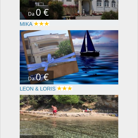
0 €
Da
MIKA
0 €
Da
LEON & LORIS