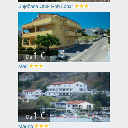
Snježana Otok Rab Lopar
1 €
Da
Meri
1 €
Da
Marina