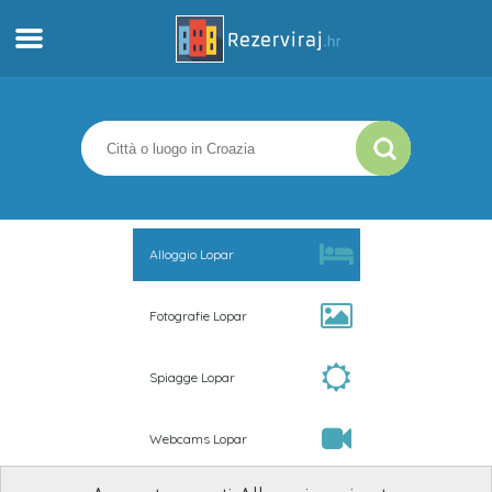
Casa
Appartamenti
Informazioni turistiche
Alloggio Lopar
Spiagge
Fotografie Lopar
webcams
Spiagge Lopar
Incontra Croazia
Webcams Lopar
musei