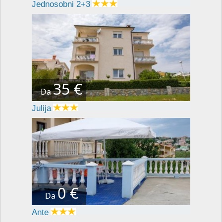
Jednosobni 2+3
35 €
Da
Julija
0 €
Da
Ante