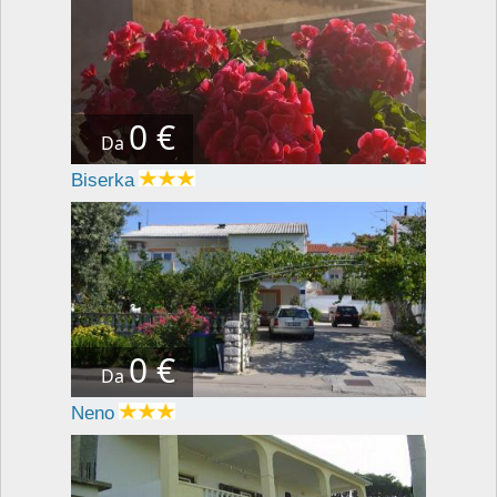
0 €
Da
Biserka
0 €
Da
Neno