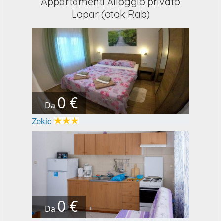
Appartamenti Alloggio privato
Lopar (otok Rab)
0 €
Da
Zekic
0 €
Da