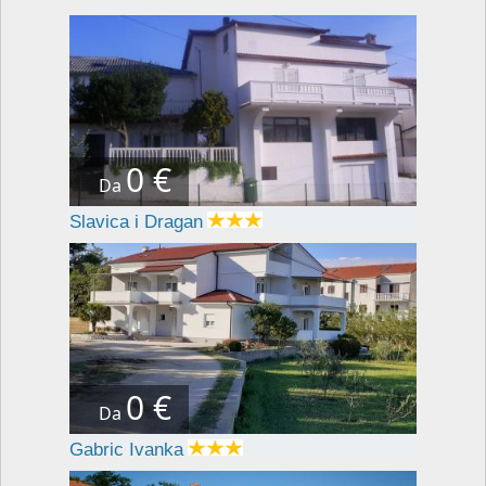
0 €
Da
Slavica i Dragan
0 €
Da
Gabric Ivanka