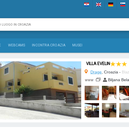
E
WEBCAMS
INCONTRA CROAZIA
MUSEI
VILLA EVELIN
Drage
, Croazia -
Blaz
Biljana Bel