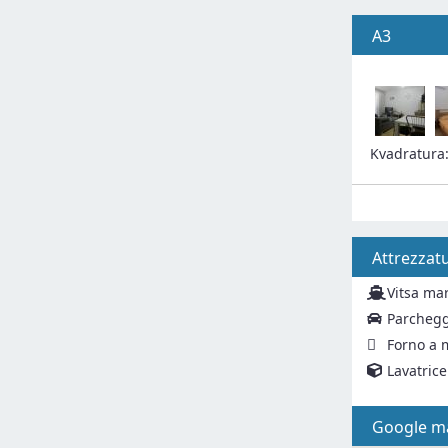
A3
Kvadratura
Attrezzat
Vitsa ma
Parchegg
Forno a 
Lavatrice
Google m