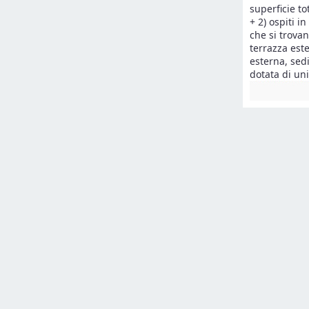
superficie to
+ 2) ospiti i
che si trova
terrazza est
esterna, sed
dotata di un