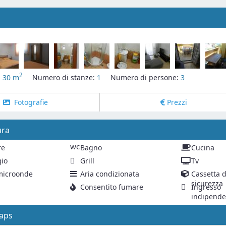
2
:
30 m
Numero di stanze:
1
Numero di persone:
3
Fotografie
Prezzi
ura
wc
re
Bagno
Cucina
io
Grill
Tv
microonde
Aria condizionata
Cassetta d
sicurezza
Consentito fumare
Ingresso
indipende
aps