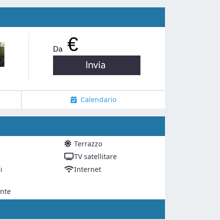
€
Da
Calendario
Terrazzo
TV satellitare
i
Internet
nte