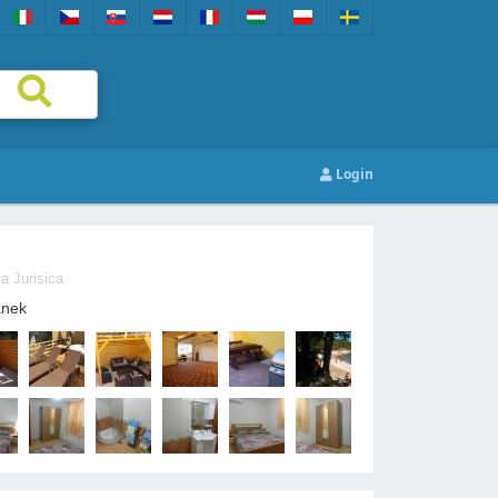
Login
a Jurisica
anek