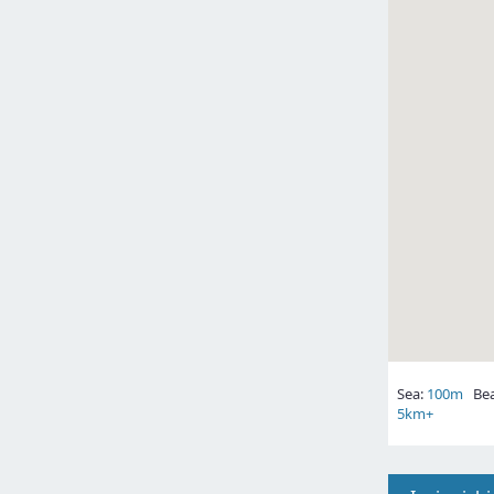
Sea:
100m
Bea
5km+