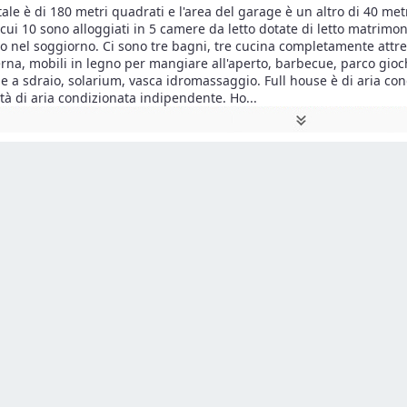
tale è di 180 metri quadrati e l'area del garage è un altro di 40 met
n cui 10 sono alloggiati in 5 camere da letto dotate di letto matrimo
no nel soggiorno. Ci sono tre bagni, tre cucina completamente attre
erna, mobili in legno per mangiare all'aperto, barbecue, parco gioc
ie a sdraio, solarium, vasca idromassaggio. Full house è di aria co
ità di aria condizionata indipendente. Ho
...