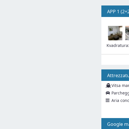
APP 1 (2+
Kvadratura
Attrezzat
Vitsa ma
Parchegg
Aria con
Google m