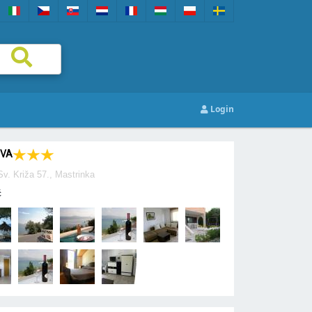
Login
IVA
Sv. Križa 57., Mastrinka
ć