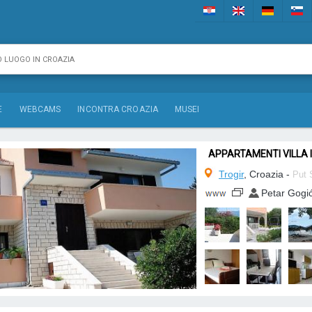
E
WEBCAMS
INCONTRA CROAZIA
MUSEI
APPARTAMENTI VILLA 
Trogir
, Croazia -
Put 
Petar Gogi