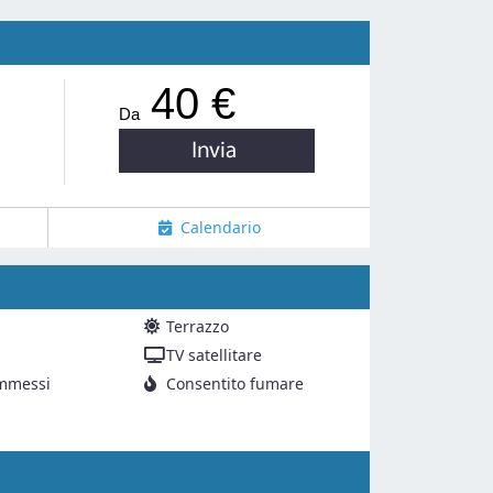
40 €
Da
Calendario
Terrazzo
TV satellitare
mmessi
Consentito fumare