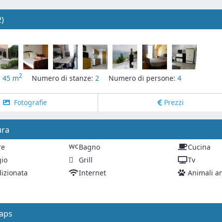
2)
2
:
45 m
Numero di stanze:
2
Numero di persone:
4
Fotografie
Prezzi
ura
wc
re
Bagno
Cucina
io
Grill
Tv
dizionata
Internet
Animali a
aps