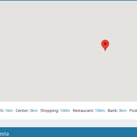
h:
10m
Center:
3km
Shopping:
100m
Restaurant:
100m
Bank:
3km
Post 
iesta