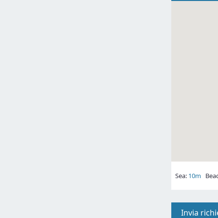
Sea:
10m
Beac
Invia rich