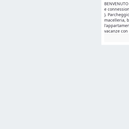
BENVENUTO !!
e connessione
). Parcheggi
macelleria, b
l'appartamen
vacanze con 