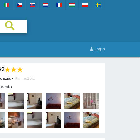
Login
NO
roazia -
Klimno16/c
arcato