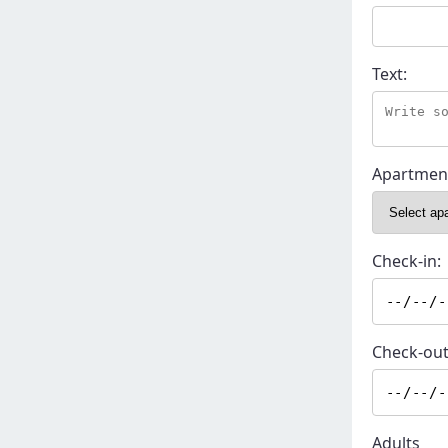
Text:
Apartmen
Check-in:
Check-out
Adults