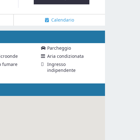
Calendario
Parcheggio
icroonde
Aria condizionata
o fumare
Ingresso
indipendente