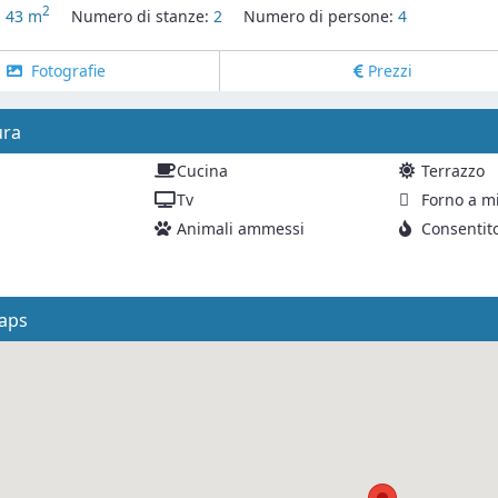
2
:
43 m
Numero di stanze:
2
Numero di persone:
4
Fotografie
Prezzi
ura
Cucina
Terrazzo
Tv
Forno a m
Animali ammessi
Consentit
aps