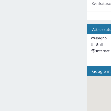
Kvadratura
Attrezzat
wc
Bagno
Grill
Internet
Google m