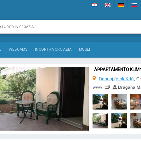
E
WEBCAMS
INCONTRA CROAZIA
MUSEI
APPARTAMENTO KLIM
Dobrinj (otok Krk)
, C
Dragana M