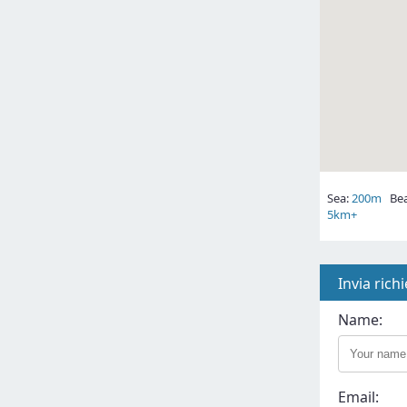
Sea:
200m
Bea
5km+
Invia rich
Name:
Email: