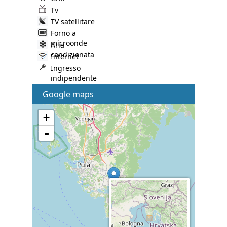
Tv
TV satellitare
Forno a
microonde
Aria
condizionata
Internet
Ingresso
indipendente
Google maps