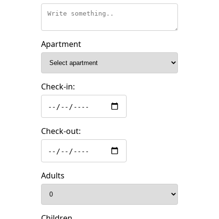
Apartment
Check-in:
Check-out:
Adults
Children