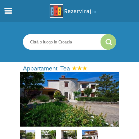
Casa
Appartamenti
Informazioni turistiche
Appartamenti Tea
Spiagge
webcams
Incontra Croazia
musei