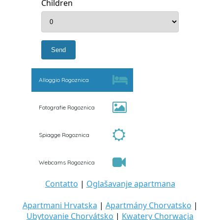
Children
Alloggio Rogoznica
Fotografie Rogoznica
Spiagge Rogoznica
Webcams Rogoznica
Contatto
|
Oglašavanje apartmana
Apartmani Hrvatska
|
Apartmány Chorvatsko
|
Ubytovanie Chorvátsko
|
Kwatery Chorwacja