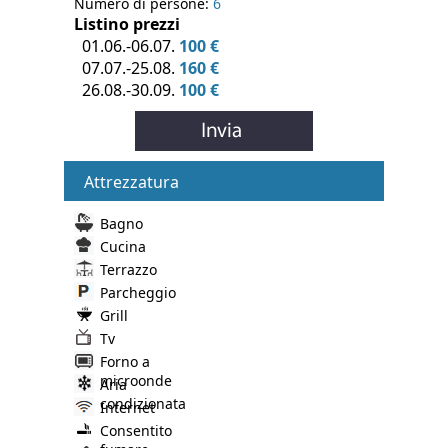
Numero di persone:
6
Listino prezzi
01.06.-06.07.
100 €
07.07.-25.08.
160 €
26.08.-30.09.
100 €
Attrezzatura
Bagno
Cucina
Terrazzo
Parcheggio
Grill
Tv
Forno a
microonde
Aria
condizionata
Internet
Consentito