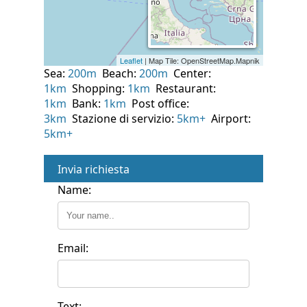
Sea:
200m
Beach:
200m
Center:
1km
Shopping:
1km
Restaurant:
1km
Bank:
1km
Post office:
3km
Stazione di servizio:
5km+
Airport:
5km+
Invia richiesta
Name:
Email:
Text: