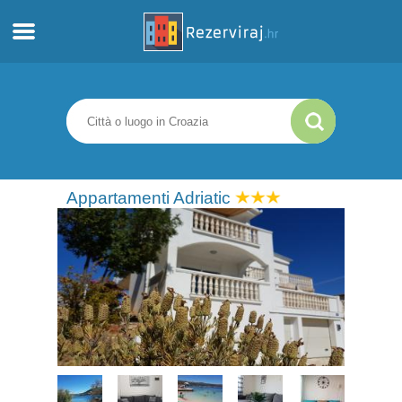
Casa
Appartamenti
Informazioni turistiche
Appartamenti Adriatic
Spiagge
webcams
Incontra Croazia
musei