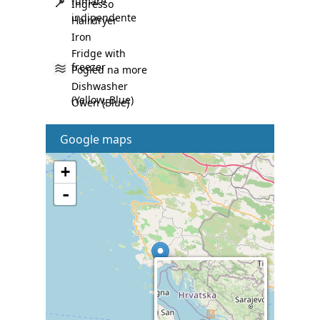
fumare
Ingresso
indipendente
Hairdryer
Iron
Fridge with
freezer
Pogled na more
Dishwasher
(Yellow, Blue)
Owen (Blue)
Google maps