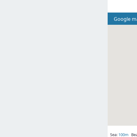
Google m
Sea:
100m
Bea