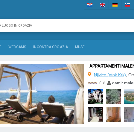
E
WEBCAMS
INCONTRA CROAZIA
MUSEI
APPARTAMENTI MALE
Njivice (otok Krk)
, Cr
damir male