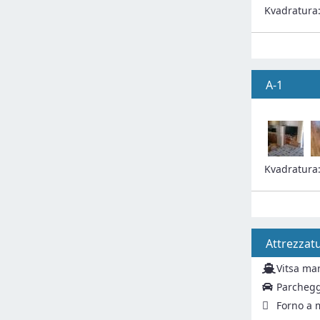
Kvadratura
A-1
Kvadratura
Attrezzat
Vitsa ma
Parchegg
Forno a 