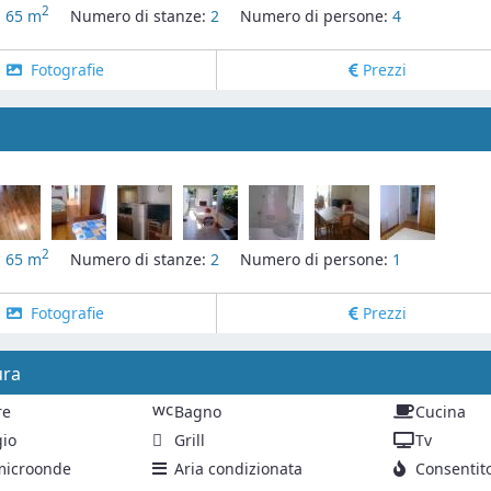
2
:
65 m
Numero di stanze:
2
Numero di persone:
4
Fotografie
Prezzi
2
:
65 m
Numero di stanze:
2
Numero di persone:
1
Fotografie
Prezzi
ura
wc
re
Bagno
Cucina
io
Grill
Tv
microonde
Aria condizionata
Consentit