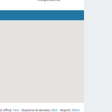
 office:
1km
Stazione di servizio:
2km
Airport:
5km+