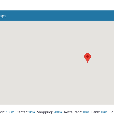
aps
ch:
100m
Center:
1km
Shopping:
200m
Restaurant:
1km
Bank:
1km
Post