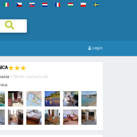
Login
NICA
oazia -
Nikole Lončarića 66
nica