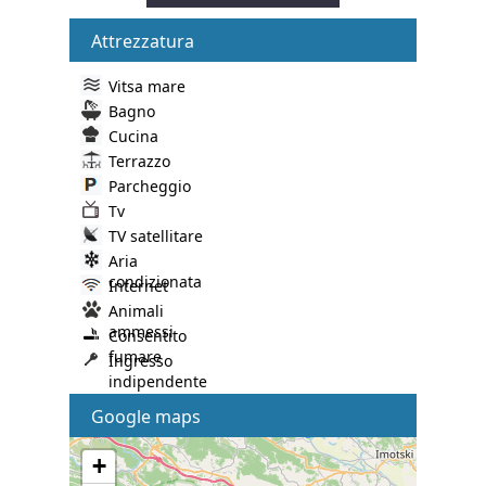
Attrezzatura
Vitsa mare
Bagno
Cucina
Terrazzo
Parcheggio
Tv
TV satellitare
Aria
condizionata
Internet
Animali
ammessi
Consentito
fumare
Ingresso
indipendente
Google maps