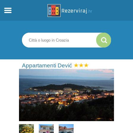
Casa
Appartamenti
Informazioni turistiche
Appartamenti Dević
Spiagge
webcams
Incontra Croazia
musei