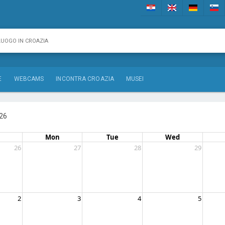
E
WEBCAMS
INCONTRA CROAZIA
MUSEI
26
Mon
Tue
Wed
26
27
28
29
2
3
4
5