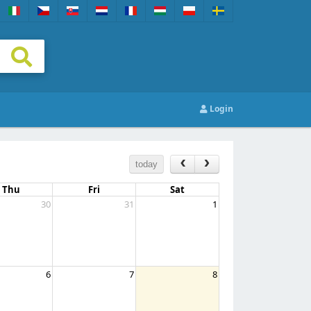
Login
today
Thu
Fri
Sat
30
31
1
6
7
8