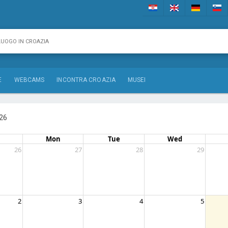
E
WEBCAMS
INCONTRA CROAZIA
MUSEI
26
Mon
Tue
Wed
26
27
28
29
2
3
4
5