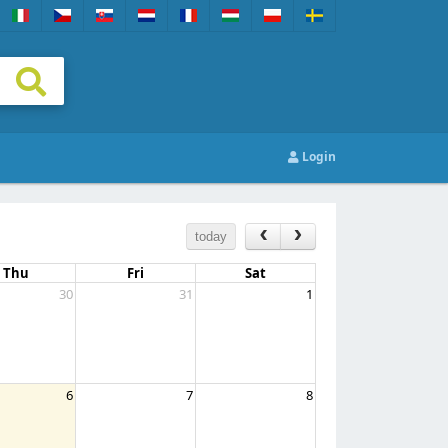
Login
today
Thu
Fri
Sat
30
31
1
6
7
8